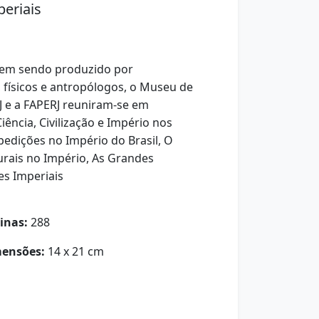
periais
 vem sendo produzido por
, físicos e antropólogos, o Museu de
J e a FAPERJ reuniram-se em
ncia, Civilização e Império nos
edições no Império do Brasil, O
rais no Império, As Grandes
ões Imperiais
inas:
288
ensões:
14 x 21 cm