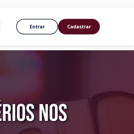
Entrar
Cadastrar
érios nos